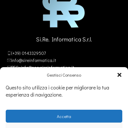
Si.Re. Informatica S.r.l.
(+39) 0143329507
info@sireinformatica.it
PEC: info@pec.sireinformatica.it
Gestisci Consenso
Questo sito utilizza i cookie per migliorare la tua
esperienza di navigazione.
SEDE
Legale:
Via Gavi, 26 – Novi Ligure (AL)
Accetta
Amm/va:
Via Stefano Canzio, 3 - 15067 Novi Ligure (AL)
Operativa:
Via Bandello, 9 – Tortona (AL)