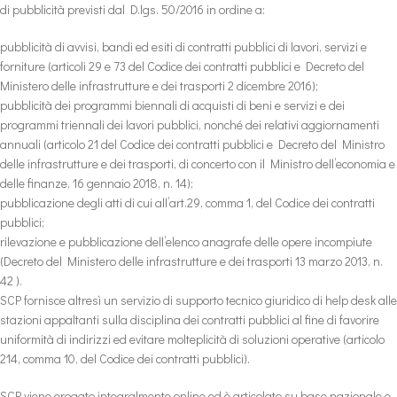
di pubblicità previsti dal D.lgs. 50/2016 in ordine a:
pubblicità di avvisi, bandi ed esiti di contratti pubblici di lavori, servizi e
forniture (articoli 29 e 73 del Codice dei contratti pubblici e Decreto del
Ministero delle infrastrutture e dei trasporti 2 dicembre 2016);
pubblicità dei programmi biennali di acquisti di beni e servizi e dei
programmi triennali dei lavori pubblici, nonché dei relativi aggiornamenti
annuali (articolo 21 del Codice dei contratti pubblici e Decreto del Ministro
delle infrastrutture e dei trasporti, di concerto con il Ministro dell’economia e
delle finanze, 16 gennaio 2018, n. 14);
pubblicazione degli atti di cui all’art.29, comma 1, del Codice dei contratti
pubblici;
rilevazione e pubblicazione dell’elenco anagrafe delle opere incompiute
(Decreto del Ministero delle infrastrutture e dei trasporti 13 marzo 2013, n.
42 ).
SCP fornisce altresì un servizio di supporto tecnico giuridico di help desk alle
stazioni appaltanti sulla disciplina dei contratti pubblici al fine di favorire
uniformità di indirizzi ed evitare molteplicità di soluzioni operative (articolo
214, comma 10, del Codice dei contratti pubblici).
SCP viene erogato integralmente online ed è articolato su base nazionale e