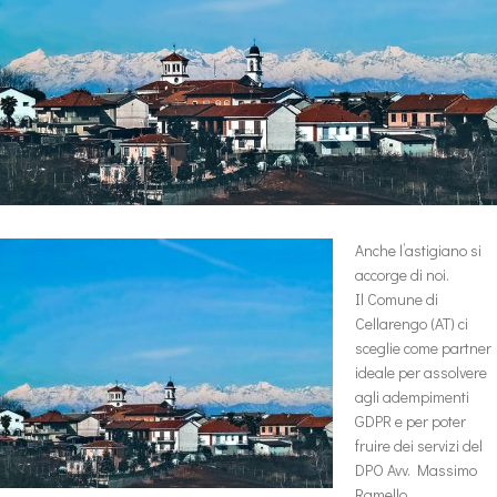
Anche l’astigiano si
accorge di noi.
Il Comune di
Cellarengo (AT) ci
sceglie come partner
ideale per assolvere
agli adempimenti
GDPR e per poter
fruire dei servizi del
DPO Avv. Massimo
Ramello