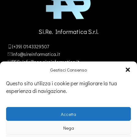
Si.Re. Informatica S.r.l.
(+39) 0143329507
info@sireinformatica.it
PEC: info@pec.sireinformatica.it
Gestisci Consenso
Questo sito utilizza i cookie per migliorare la tua
esperienza di navigazione.
SEDE
Legale:
Via Gavi, 26 – Novi Ligure (AL)
Accetta
Amm/va:
Via Stefano Canzio, 3 - 15067 Novi Ligure (AL)
Operativa:
Via Bandello, 9 – Tortona (AL)
Nega
Punto di presenza:
Torino, Arenzano e Varese