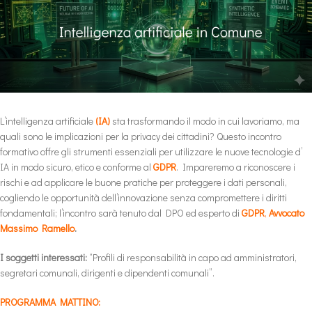
L’intelligenza artificiale
(
IA)
sta trasformando il modo in cui lavoriamo, ma
quali sono le implicazioni per la privacy dei cittadini? Questo incontro
formativo offre gli strumenti essenziali per utilizzare le nuove tecnologie d’
IA in modo sicuro, etico e conforme al
GDPR
. Impareremo a riconoscere i
rischi e ad applicare le buone pratiche per proteggere i dati personali,
cogliendo le opportunità dell’innovazione senza compromettere i diritti
fondamentali; l’incontro sarà tenuto dal DPO ed esperto di
GDPR
,
Avvocato
Massimo Ramello
.
I soggetti interessati:
“Profili di responsabilità in capo ad amministratori,
segretari comunali, dirigenti e dipendenti comunali”.
PROGRAMMA MATTINO: