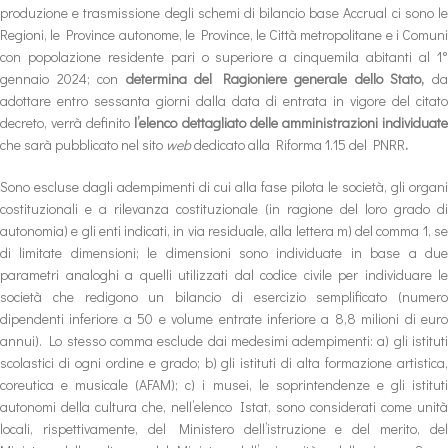
produzione e trasmissione degli schemi di bilancio base Accrual ci sono le
Regioni, le Province autonome, le Province, le Città metropolitane e i Comuni
con popolazione residente pari o superiore a cinquemila abitanti al 1°
gennaio 2024; con
determina del Ragioniere generale dello Stato,
d
adottare entro sessanta giorni dalla data di entrata in vigore del citato
decreto, verrà definito
l’elenco dettagliato delle amministrazioni individuat
che sarà pubblicato nel sito
web
dedicato alla Riforma 1.15 del PNRR
.
Sono escluse dagli adempimenti di cui alla fase pilota le società, gli organi
costituzionali e a rilevanza costituzionale (in ragione del loro grado di
autonomia) e gli enti indicati, in via residuale, alla lettera m) del comma 1, se
di limitate dimensioni; le dimensioni sono individuate in base a due
parametri analoghi a quelli utilizzati dal codice civile per individuare le
società che redigono un bilancio di esercizio semplificato (numero
dipendenti inferiore a 50 e volume entrate inferiore a 8,8 milioni di euro
annui). Lo stesso comma esclude dai medesimi adempimenti: a) gli istituti
scolastici di ogni ordine e grado; b) gli istituti di alta formazione artistica,
coreutica e musicale (AFAM); c) i musei, le soprintendenze e gli istituti
autonomi della cultura che, nell’elenco Istat, sono considerati come unità
locali, rispettivamente, del Ministero dell’istruzione e del merito, del