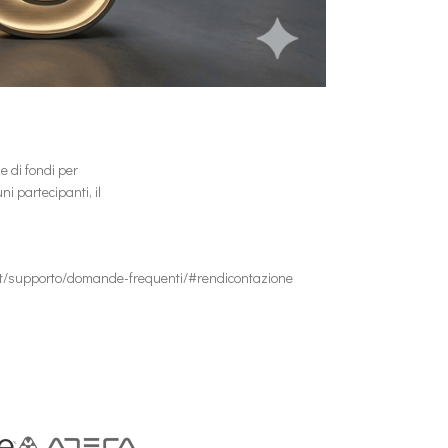
ne
di
fondi
per
i partecipanti, il
.it/supporto/domande-frequenti/#rendicontazione