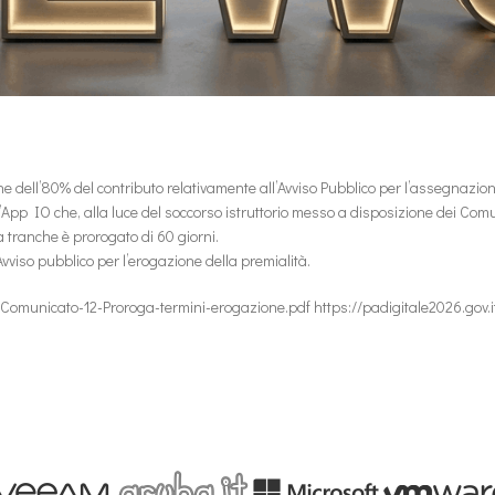
one dell’80%
del
contributo
relativamente
all’Avviso
Pubblico
per
l’assegnazio
l’App IO
che, alla luce del soccorso istruttorio messo a disposizione dei Comun
da tranche è
prorogato di 60 giorni.
Avviso
pubblico per l’erogazione della premialità.
omunicato-12-Proroga-termini-erogazione.pdf https://padigitale2026.gov