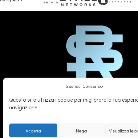
Gestisci Consenso
SEDE
Questo sito utilizza i cookie per migliorare la tua esperi
navigazione.
Legale:
Via Gavi, 26 – Novi Ligure (AL)
Amm/va:
Via Stefano Canzio, 3 - 15067 Novi Ligure (AL)
Operativa:
Via Bandello, 9 – Tortona (AL)
Accetta
Nega
Visualizza le 
Punto di presenza:
Torino, Arenzano e Varese