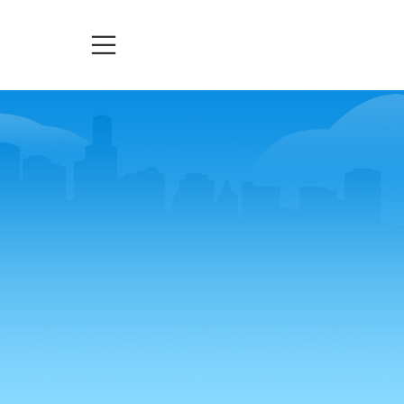
TELEASSISTENZA
TICKETS
URGENZE
to e della premialità