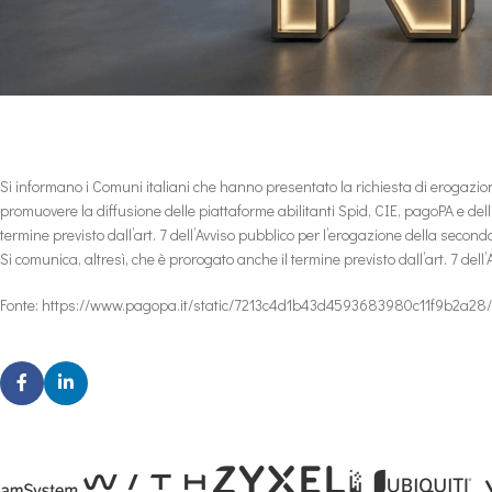
Si informano i
Comuni italiani che hanno presentato la richiesta di erogazi
promuovere la diffusione delle piattaforme abilitanti Spid, CIE, pagoPA e del
termine previsto dall’art. 7 dell’Avviso pubblico per l’erogazione della secon
Si comunica, altresì, che è prorogato anche il termine previsto dall’art. 7 dell’
Fonte: https://www.pagopa.it/static/7213c4d1b43d4593683980c11f9b2a28/C