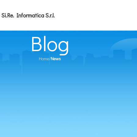
Si.Re. Informatica S.r.l.
Blog
Home
/
News
NEWS
 termine di erogazione del contribu
07/06/2022