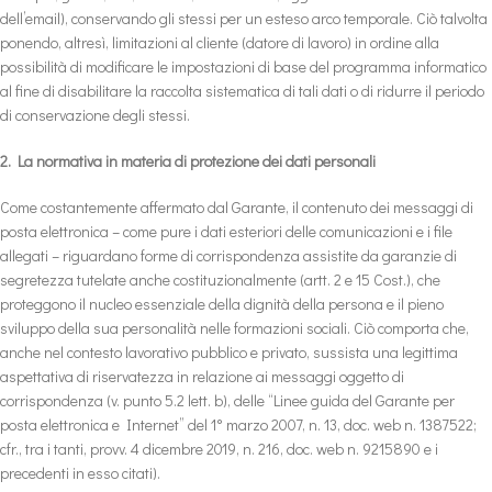
dell’email), conservando gli stessi per un esteso arco temporale. Ciò talvolta
ponendo, altresì, limitazioni al cliente (datore di lavoro) in ordine alla
possibilità di modificare le impostazioni di base del programma informatico
al fine di disabilitare la raccolta sistematica di tali dati o di ridurre il periodo
di conservazione degli stessi.
2. La normativa in materia di protezione dei dati personali
Come costantemente affermato dal Garante, il contenuto dei messaggi di
posta elettronica – come pure i dati esteriori delle comunicazioni e i file
allegati – riguardano forme di corrispondenza assistite da garanzie di
segretezza tutelate anche costituzionalmente (artt. 2 e 15 Cost.), che
proteggono il nucleo essenziale della dignità della persona e il pieno
sviluppo della sua personalità nelle formazioni sociali. Ciò comporta che,
anche nel contesto lavorativo pubblico e privato, sussista una legittima
aspettativa di riservatezza in relazione ai messaggi oggetto di
corrispondenza (v. punto 5.2 lett. b), delle “Linee guida del Garante per
posta elettronica e Internet” del 1° marzo 2007, n. 13, doc. web n. 1387522;
cfr., tra i tanti, provv. 4 dicembre 2019, n. 216, doc. web n. 9215890 e i
precedenti in esso citati).