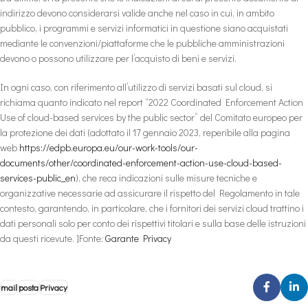
indirizzo devono considerarsi valide anche nel caso in cui, in ambito
pubblico, i programmi e servizi informatici in questione siano acquistati
mediante le convenzioni/piattaforme che le pubbliche amministrazioni
devono o possono utilizzare per l’acquisto di beni e servizi.
In ogni caso, con riferimento all’utilizzo di servizi basati sul cloud, si
richiama quanto indicato nel report “2022 Coordinated Enforcement Action
Use of cloud-based services by the public sector” del Comitato europeo per
la protezione dei dati (adottato il 17 gennaio 2023, reperibile alla pagina
web
https://edpb.europa.eu/our-work-tools/our-
documents/other/coordinated-enforcement-action-use-cloud-based-
services-public_en
), che reca indicazioni sulle misure tecniche e
organizzative necessarie ad assicurare il rispetto del Regolamento in tale
contesto, garantendo, in particolare, che i fornitori dei servizi cloud trattino i
dati personali solo per conto dei rispettivi titolari e sulla base delle istruzioni
da questi ricevute. ]Fonte:
Garante Privacy
mail
posta
Privacy