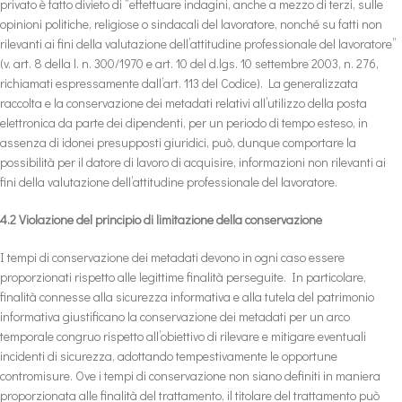
privato è fatto divieto di “effettuare indagini, anche a mezzo di terzi, sulle
opinioni politiche, religiose o sindacali del lavoratore, nonché su fatti non
rilevanti ai fini della valutazione dell’attitudine professionale del lavoratore”
(v. art. 8 della l. n. 300/1970 e art. 10 del d.lgs. 10 settembre 2003, n. 276,
richiamati espressamente dall’art. 113 del Codice). La generalizzata
raccolta e la conservazione dei metadati relativi all’utilizzo della posta
elettronica da parte dei dipendenti, per un periodo di tempo esteso, in
assenza di idonei presupposti giuridici, può, dunque comportare la
possibilità per il datore di lavoro di acquisire, informazioni non rilevanti ai
fini della valutazione dell’attitudine professionale del lavoratore.
4.2 Violazione del principio di limitazione della conservazione
I tempi di conservazione dei metadati devono in ogni caso essere
proporzionati rispetto alle legittime finalità perseguite. In particolare,
finalità connesse alla sicurezza informativa e alla tutela del patrimonio
informativa giustificano la conservazione dei metadati per un arco
temporale congruo rispetto all’obiettivo di rilevare e mitigare eventuali
incidenti di sicurezza, adottando tempestivamente le opportune
contromisure. Ove i tempi di conservazione non siano definiti in maniera
proporzionata alle finalità del trattamento, il titolare del trattamento può