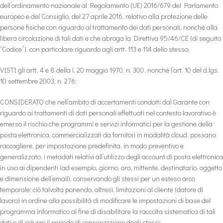
dell’ordinamento nazionale al Regolamento (UE) 2016/679 del Parlamento
europeo e del Consiglio, del 27 aprile 2016, relativo alla protezione delle
persone fisiche con riguardo al trattamento dei dati personali, nonché alla
libera circolazione di tali dati e che abroga la Direttiva 95/46/CE (di seguito
“Codice”), con particolare riguardo agli artt. 113 e 114 dello stesso;
VISTI gli artt. 4 e 8 della l. 20 maggio 1970, n. 300, nonché l’art. 10 del d.lgs.
10 settembre 2003, n. 276;
CONSIDERATO che nell’ambito di accertamenti condotti dal Garante con
riguardo ai trattamenti di dati personali effettuati nel contesto lavorativo è
emerso il rischio che programmi e servizi informatici per la gestione della
posta elettronica, commercializzati da fornitori in modalità cloud, possano
raccogliere, per impostazione predefinita, in modo preventivo e
generalizzato, i metadati relativi all’utilizzo degli account di posta elettronica
in uso ai dipendenti (ad esempio, giorno, ora, mittente, destinatario, oggetto
e dimensione dell’email), conservando gli stessi per un esteso arco
temporale; ciò talvolta ponendo, altresì, limitazioni al cliente (datore di
lavoro) in ordine alla possibilità di modificare le impostazioni di base del
programma informatico al fine di disabilitare la raccolta sistematica di tali
dati o di ridurre il periodo di conservazione degli stessi;