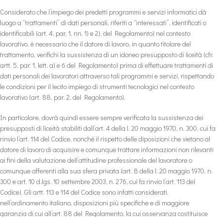
Considerato che l’impiego dei predetti programmi e servizi informatici dà
luogo a “trattamenti” di dati personali, riferiti a “interessati”, identificati o
identificabili (art. 4, par. 1, nn. 1) e 2), del Regolamento) nel contesto
lavorativo, è necessario che il datore di lavoro, in quanto titolare del
trattamento, verifichi la sussistenza di un idoneo presupposto di liceità (cfr.
artt. 5, par. 1, lett. a) e 6 del Regolamento) prima di effettuare trattamenti di
dati personali dei lavoratori attraverso tali programmi e servizi, rispettando
le condizioni per il lecito impiego di strumenti tecnologici nel contesto
lavorativo (art. 88, par. 2, del Regolamento).
In particolare, dovrà quindi essere sempre verificata la sussistenza dei
presupposti di liceità stabiliti dall’art. 4 della l. 20 maggio 1970, n. 300, cui fa
rinvio l’art. 114 del Codice, nonché il rispetto delle diposizioni che vietano al
datore di lavoro di acquisire e comunque trattare informazioni non rilevanti
ai fini della valutazione dell’attitudine professionale del lavoratore o
comunque afferenti alla sua sfera privata (art. 8 della l. 20 maggio 1970, n.
300 e art. 10 d.lgs. 10 settembre 2003, n. 276, cui fa rinvio l’art. 113 del
Codice). Gli artt. 113 e 114 del Codice sono infatti considerati,
nell’ordinamento italiano, disposizioni più specifiche e di maggiore
garanzia di cui all’art. 88 del Regolamento, la cui osservanza costituisce