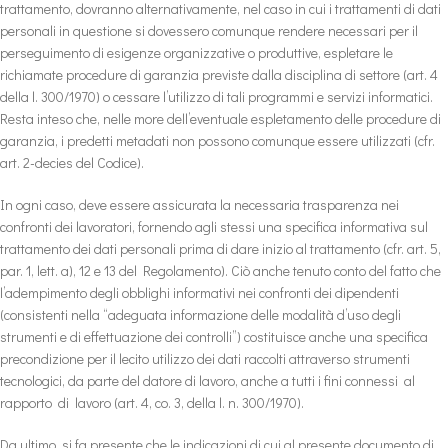
trattamento, dovranno alternativamente, nel caso in cui i trattamenti di dati
personali in questione si dovessero comunque rendere necessari per il
perseguimento di esigenze organizzative o produttive, espletare le
richiamate procedure di garanzia previste dalla disciplina di settore (art. 4
della l. 300/1970) o cessare l’utilizzo di tali programmi e servizi informatici.
Resta inteso che, nelle more dell’eventuale espletamento delle procedure di
garanzia, i predetti metadati non possono comunque essere utilizzati (cfr.
art. 2-decies del Codice).
In ogni caso, deve essere assicurata la necessaria trasparenza nei
confronti dei lavoratori, fornendo agli stessi una specifica informativa sul
trattamento dei dati personali prima di dare inizio al trattamento (cfr. art. 5,
par. 1, lett. a), 12 e 13 del Regolamento). Ciò anche tenuto conto del fatto che
l’adempimento degli obblighi informativi nei confronti dei dipendenti
(consistenti nella “adeguata informazione delle modalità d’uso degli
strumenti e di effettuazione dei controlli”) costituisce anche una specifica
precondizione per il lecito utilizzo dei dati raccolti attraverso strumenti
tecnologici, da parte del datore di lavoro, anche a tutti i fini connessi al
rapporto di lavoro (art. 4, co. 3, della l. n. 300/1970).
Da ultimo, si fa presente che le indicazioni di cui al presente documento di