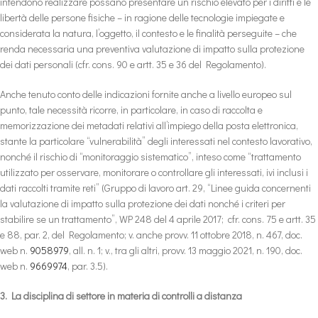
intendono realizzare possano presentare un rischio elevato per i diritti e le
libertà delle persone fisiche – in ragione delle tecnologie impiegate e
considerata la natura, l’oggetto, il contesto e le finalità perseguite – che
renda necessaria una preventiva valutazione di impatto sulla protezione
dei dati personali (cfr. cons. 90 e artt. 35 e 36 del Regolamento).
Anche tenuto conto delle indicazioni fornite anche a livello europeo sul
punto, tale necessità ricorre, in particolare, in caso di raccolta e
memorizzazione dei metadati relativi all’impiego della posta elettronica,
stante la particolare “vulnerabilità” degli interessati nel contesto lavorativo,
nonché il rischio di “monitoraggio sistematico”, inteso come “trattamento
utilizzato per osservare, monitorare o controllare gli interessati, ivi inclusi i
dati raccolti tramite reti” (Gruppo di lavoro art. 29, “Linee guida concernenti
la valutazione di impatto sulla protezione dei dati nonché i criteri per
stabilire se un trattamento”, WP 248 del 4 aprile 2017; cfr. cons. 75 e artt. 35
e 88, par. 2, del Regolamento; v. anche provv. 11 ottobre 2018, n. 467, doc.
web n.
9058979
, all. n. 1; v., tra gli altri, provv. 13 maggio 2021, n. 190, doc.
web n.
9669974
, par. 3.5).
3. La disciplina di settore in materia di controlli a distanza