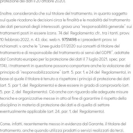
protezione dei dati il 20 ottobre 2020).
Inoltre, considerando che sul titolare del trattamento, in quanto soggetto
sul quale ricadono le decisioni circa le finalità e le modalità del trattamento
dei dati personali degli interessati, grava una “responsabilità generale” sui
trattamenti posti in essere (cons. 74 del Regolamento; cfr., tra i tanti, provv.
10 febbraio 2022, n. 43, doc. web n.
9751498
e i precedenti provv. ivi
richiamati; v. anche le “Linee guida 07/2020 sui concetti di titolare del
trattamento e di responsabile del trattamento ai sensi del GDPR”, adottate
dal Comitato europeo per la protezione dei dati il 7 luglio 2021, spec. par.
174), i trattamenti in questione possono comportare anche la violazione del
principio di “responsabilizzazione” (artt. 5, par. 1, e 24 del Regolamento), in
base al quale il titolare è tenuto a rispettare i principi di protezione dei dati
(art. 5, par 1, del Regolamento) e deve essere in grado di comprovarlo (art.
5, par. 2, del Regolamento). Ciò anche con riguardo alle adeguate misure
tecniche e organizzative messe in atto al fine di garantire il rispetto della
disciplina in materia di protezione dei dati e di quella di settore
eventualmente applicabile (art. 24, par. 1, del Regolamento).
Come, infatti, recentemente messo in evidenza dal Garante, il titolare del
trattamento, anche quando utilizza prodotti o servizi realizzati da terzi,