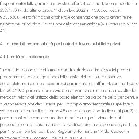
l’esperimento delle garanzie previste dall’art. 4, comma 1, della predetta l. n.
300/1970 (v., da ultimo, provv. 1° dicembre 2022, n. 409, doc. web n.
9833530). Resta fermo che anche tale conservazione dovrà avvenire nel
rispetto del principio di limitazione della conservazione (v. successivo punto
4.2.).
4. Le possibili responsabilità per i datori di lavoro pubblici e privati
4.1 Illiceità del trattamento
In considerazione del richiamato quadro giuridico, l’impiego dei predetti
programmi e servizi di gestione della posta elettronica, in assenza
dell’espletamento delle procedure di garanzia di cui all’art. 4, comma 1, della
l. n. 300/1970, prima di dare avvio alla preventiva e sistematica raccolta dei
metadati relativi all’utilizzo della posta elettronica da parte dei dipendenti, e
alla conservazione degli stessi per un ampio arco temporale (superiore a
sette giorni estensibili di ulteriori 48 ore , alle condizioni indicate al par. 3), si
pone in contrasto con la normativa in materia di protezione dei dati
personali e con la richiamata disciplina di settore, in violazione degli artt. 5,
par. 1, lett. a), 6 e 88, par. 1, del Regolamento, nonché 114 del Codice (in
relazione all’art. 4, comma 1, della l. n. 300/1970).