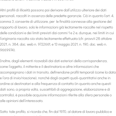
Altri profili di illiceità possono poi derivare dall’utilizzo ulteriore dei dati
personali, raccolti in assenza delle predette garanzie. Ciò in quanto l’art. 4,
comma 3, consente di utilizzare, per le finalità connesse alla gestione del
rapporto di lavoro, solo le informazioni già lecitamente raccolte nel rispetto
delle condizioni e dei limiti previsti dai commi 1 e 2 e, dunque, nei limiti in cui
l’originaria raccolta sia stata lecitamente effettuata (cfr. provv.ti 28 ottobre
2021, n. 384, doc. web n. 9722661, e 13 maggio 2021, n. 190, doc. web n.
9669974).
Inoltre, dagli elementi ricavabili dai dati esteriori della corrispondenza,
come l’oggetto, il mittente e il destinatario e altre informazioni che
accompagnano i dati in transito, definendone profili temporali (come la data
e l’ora di invio/ricezione), nonché dagli aspetti quali-quantitativi anche in
ordine ai destinatari e alla frequenza di contatto (in quanto anche questi
dati sono, a propria volta, suscettibili di aggregazione, elaborazione e di
controllo), è possibile acquisire informazioni riferite alla sfera personale o
alle opinioni dell’interessato.
Sotto tale profilo, si ricorda che, fin dal 1970, al datore di lavoro pubblico e