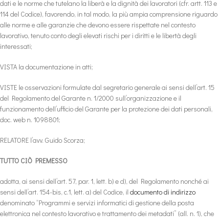
dati e le norme che tutelano la liberà e la dignità dei lavoratori (cfr. artt. 113 e
114 del Codice), favorendo, in tal modo, la più ampia comprensione riguardo
alle norme e alle garanzie che devono essere rispettate nel contesto
lavorativo, tenuto conto degli elevati rischi per i diritti e le libertà degli
interessati;
VISTA la documentazione in atti;
VISTE le osservazioni formulate dal segretario generale ai sensi dell’art. 15
del Regolamento del Garante n. 1/2000 sull’organizzazione e il
funzionamento dell’ufficio del Garante per la protezione dei dati personali,
doc. web n. 1098801;
RELATORE l’avv. Guido Scorza;
TUTTO CIÒ PREMESSO
adotta, ai sensi dell’art. 57, par. 1, lett. b) e d), del Regolamento nonché ai
sensi dell’art. 154-bis, c.1, lett. a) del Codice, il
documento di indirizzo
denominato “Programmi e servizi informatici di gestione della posta
elettronica nel contesto lavorativo e trattamento dei metadati” (all. n. 1), che