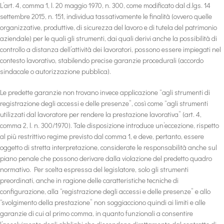
L’art. 4, comma 1, l. 20 maggio 1970, n. 300, come modificato dal d.lgs. 14
settembre 2015, n. 151, individua tassativamente le finalità (ovvero quelle
organizzative, produttive, di sicurezza del lavoro e di tutela del patrimonio
aziendale) per le quali gli strumenti, dai quali derivi anche la possibilità di
controllo a distanza dell’attività dei lavoratori, possono essere impiegati nel
contesto lavorativo, stabilendo precise garanzie procedurali (accordo
sindacale o autorizzazione pubblica).
Le predette garanzie non trovano invece applicazione “agli strumenti di
registrazione degli accessi e delle presenze”, così come “agli strumenti
utilizzati dal lavoratore per rendere la prestazione lavorativa” (art. 4,
comma 2, l. n. 300/1970). Tale disposizione introduce un’eccezione, rispetto
al più restrittivo regime previsto dal comma 1, e deve, pertanto, essere
oggetto di stretta interpretazione, considerate le responsabilità anche sul
piano penale che possono derivare dalla violazione del predetto quadro
normativo. Per scelta espressa del legislatore, solo gli strumenti
preordinati, anche in ragione delle caratteristiche tecniche di
configurazione, alla “registrazione degli accessi e delle presenze” e allo
“svolgimento della prestazione” non soggiacciono quindi ai limiti e alle
garanzie di cui al primo comma, in quanto funzionali a consentire