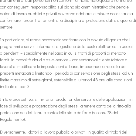
trattamenti di dati personali non conformi al richiamato quadro normativo,
con conseguenti responsabilità sul piano sia amministrativo che penale, i
datori di lavoro pubblici e privati dovranno adottare le misure necessarie a
conformare i propri trattamenti alla disciplina di protezione dati e a quella di
settore.
In particolare, si rende necessario verificare con la dovuta diligenza che i
programmi e servizi informatici di gestione della posta elettronica in uso ai
dipendenti – specialmente nel caso in cui si tratti di prodotti di mercato
forniti in modalità cloud o as-a-service – consentano al cliente (datore di
lavoro) di modificare le impostazioni di base, impedendo la raccolta dei
predetti metadati o limitando il periodo di conservazione degli stessi ad un
limite massimo di sette giorni, estensibile di ulteriori 48 ore, alle condizioni
indicate al par. 3.
In tale prospettiva, si invitano i produttori dei servizi e delle applicazioni, in
fase di sviluppo e progettazione degli stessi, a tenere conto del diritto alla
protezione dei dati tenuto conto dello stato dell’arte (v. cons. 78 del
Regolamento).
Diversamente, i datori di lavoro pubblici o privati, in qualità di titolari del