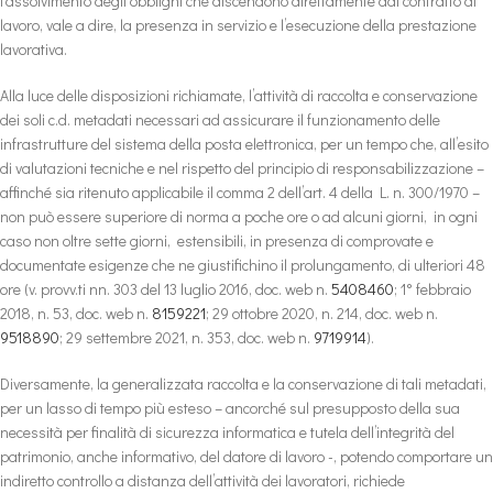
l’assolvimento degli obblighi che discendono direttamente dal contratto di
lavoro, vale a dire, la presenza in servizio e l’esecuzione della prestazione
lavorativa.
Alla luce delle disposizioni richiamate, l’attività di raccolta e conservazione
dei soli c.d. metadati necessari ad assicurare il funzionamento delle
infrastrutture del sistema della posta elettronica, per un tempo che, all’esito
di valutazioni tecniche e nel rispetto del principio di responsabilizzazione –
affinché sia ritenuto applicabile il comma 2 dell’art. 4 della L. n. 300/1970 –
non può essere superiore di norma a poche ore o ad alcuni giorni, in ogni
caso non oltre sette giorni, estensibili, in presenza di comprovate e
documentate esigenze che ne giustifichino il prolungamento, di ulteriori 48
ore (v. provv.ti nn. 303 del 13 luglio 2016, doc. web n.
5408460
; 1° febbraio
2018, n. 53, doc. web n.
8159221
; 29 ottobre 2020, n. 214, doc. web n.
9518890
; 29 settembre 2021, n. 353, doc. web n.
9719914
).
Diversamente, la generalizzata raccolta e la conservazione di tali metadati,
per un lasso di tempo più esteso – ancorché sul presupposto della sua
necessità per finalità di sicurezza informatica e tutela dell’integrità del
patrimonio, anche informativo, del datore di lavoro -, potendo comportare un
indiretto controllo a distanza dell’attività dei lavoratori, richiede