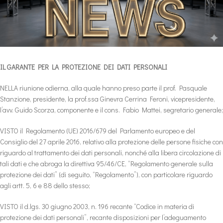
IL GARANTE PER LA PROTEZIONE DEI DATI PERSONALI
NELLA riunione odierna, alla quale hanno preso parte il prof. Pasquale
Stanzione, presidente, la prof.ssa Ginevra Cerrina Feroni, vicepresidente,
l’avv. Guido Scorza, componente e il cons. Fabio Mattei, segretario generale;
VISTO il Regolamento (UE) 2016/679 del Parlamento europeo e del
Consiglio del 27 aprile 2016, relativo alla protezione delle persone fisiche con
riguardo al trattamento dei dati personali, nonché alla libera circolazione di
tali dati e che abroga la direttiva 95/46/CE, “Regolamento generale sulla
protezione dei dati” (di seguito, “Regolamento”), con particolare riguardo
agli artt. 5, 6 e 88 dello stesso;
VISTO il d.lgs. 30 giugno 2003, n. 196 recante “Codice in materia di
protezione dei dati personali”, recante disposizioni per l’adeguamento