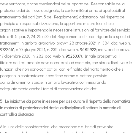
deve verificare, anche avvalendosi del supporto del Responsabile della
protezione dei dati, ove designato, la conformità ai principi applicabili al
trattamento dei dati (art. 5 del Regolamento) adottando, nel rispetto del
principio di responsabilizzazione, le opportune misure tecniche e
organizzative e impartendo le necessarie istruzioni al fornitore del servizio
(cfr. artt. 5, par. 2, 24, 25 e 32 del Regolamento; cfr., con riguardo a specifici
trattamenti in ambito lavorativo, provv.ti 28 ottobre 2021, n. 384, doc. web n.
9722661
, e 10 giugno 2021, n. 235, doc. web n.
9685922
; ma v. anche provv.
17 dicembre 2020, n. 282, doc. web n.
9525337
). In tale prospettiva, il
titolare del trattamento deve accertarsi, ad esempio, che siano disattivate le
funzioni che non sono compatibili con le finalità del trattamento o che si
pongono in contrasto con specifiche norme di settore previste
dall’ordinamento, specie in ambito lavorativo, commisurando
adeguatamente anche i tempi di conservazione dei dati.
5. Le iniziative da porre in essere per assicurare il rispetto della normativa
in materia di protezione dei dati e la disciplina di settore in materia di
controlli a distanza
Alla luce delle considerazioni che precedono e al fine di prevenire