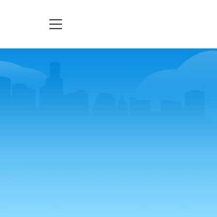
TELEASSISTENZA
TICKETS
URGENZE
mero verde.