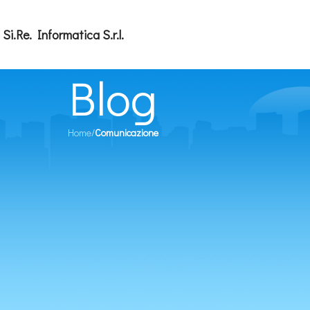
Si.Re. Informatica S.r.l.
Blog
Home
/
Comunicazione
COMUNICAZIONE
,
NEWS
attiva il servizio Arera (TARI) con nu
25/02/2026