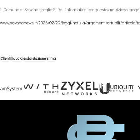
Il Comune di Savona sceglie Si.Re. Informatica per questo ambizioso proget
www.savonanews.it/2026/02/20/leggi-notizia/argomenti/attualit/articolo/t
Clienti
fiducia
soddisfazione
stima