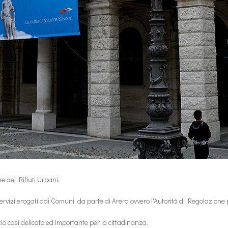
ne dei Rifiuti Urbani.
i servizi erogati dai Comuni, da parte di Arera ovvero l'Autorità di Regolazion
zio così delicato ed importante per la cittadinanza.