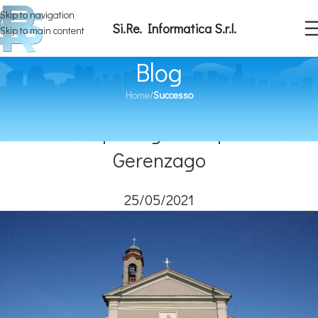
Skip to navigation
Si.Re. Informatica S.r.l.
Skip to main content
Blog
Home
/
Successo
SUCCESSO
Il GDPR prosegue nel pavese:
Gerenzago
25/05/2021