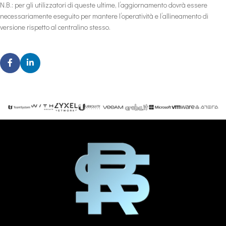
N.B.: per gli utilizzatori di queste ultime, l’aggiornamento dovrà essere
necessariamente eseguito per mantere l’operatività e l’allineamento di
versione rispetto al centralino stesso.