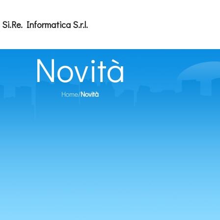
Si.Re. Informatica S.r.l.
Novità
Home
/
Novità