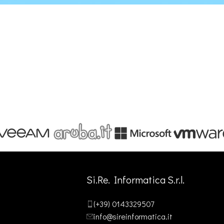
Si.Re. Informatica S.r.l.
(+39) 0143329507
info@sireinformatica.it