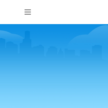
TELEASSISTENZA
TICKETS
URGENZE