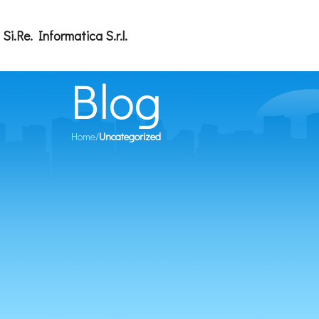
Si.Re. Informatica S.r.l.
Blog
Home
/
Uncategorized
UNCATEGORIZED
ionale Piano Anticorruzione 2021
22/04/2021