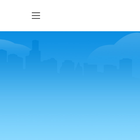
TELEASSISTENZA
TICKETS
URGENZE