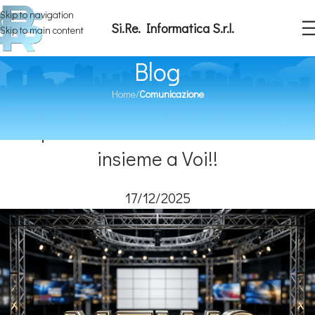
Skip to navigation
Si.Re. Informatica S.r.l.
Skip to main content
Blog
Home
/
Comunicazione
COMUNICAZIONE
,
NEWS
La squadra Si.Re. Informatica brinda
insieme a Voi!!
17/12/2025