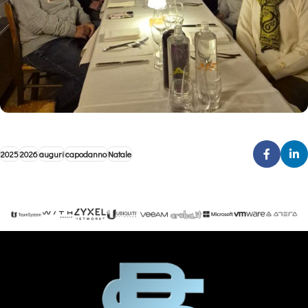
2025
2026
auguri
capodanno
Natale