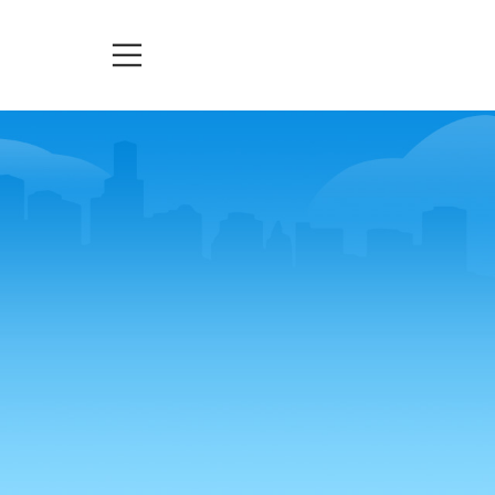
TELEASSISTENZA
TICKETS
URGENZE