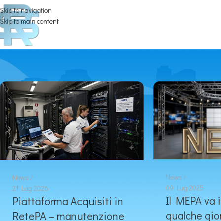
Skip to navigation
Skip to main content
News
News
09 Lug 2025
21 Lug 2026
Il MEPA va i
Piattaforma Acquisiti in
qualche gio
RetePA – manutenzione