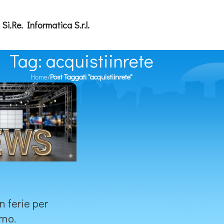
Si.Re. Informatica S.r.l.
Tag: acquistiinrete
Home
/
Post Taggati "acquistiinrete"
n ferie per
rno.