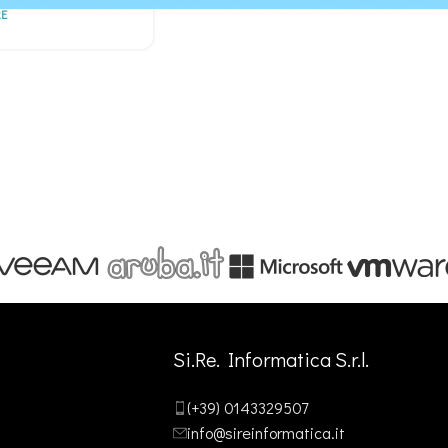
E
Si.Re. Informatica S.r.l.
(+39) 0143329507
info@sireinformatica.it