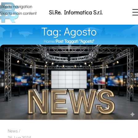
Skip to navigation
Si.Re. Informatica S.r.l.
Skip to main content
Tag: Agosto
Home
/
Post Taggati "Agosto"
News
26 Lug 2024