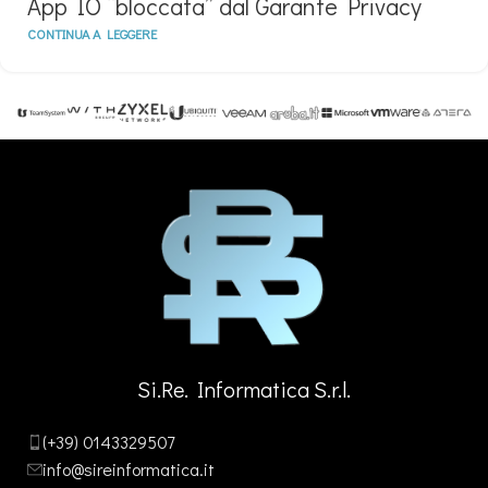
App IO “bloccata” dal Garante Privacy
CONTINUA A LEGGERE
Si.Re. Informatica S.r.l.
(+39) 0143329507
info@sireinformatica.it