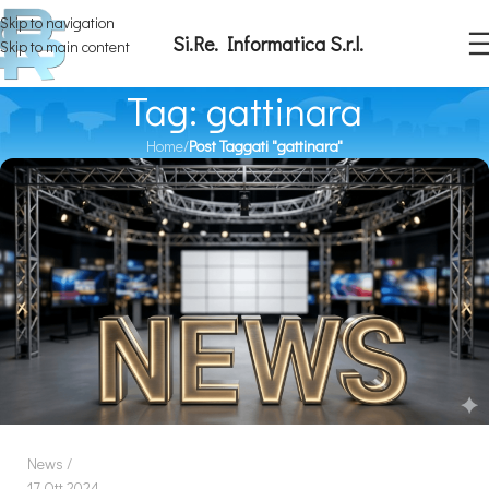
Skip to navigation
Si.Re. Informatica S.r.l.
Skip to main content
Tag: gattinara
Home
/
Post Taggati "gattinara"
News
17 Ott 2024