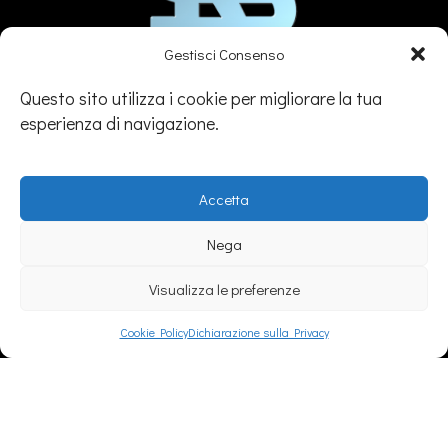
Gestisci Consenso
Questo sito utilizza i cookie per migliorare la tua
Si.Re. Informatica S.r.l.
esperienza di navigazione.
(+39) 0143329507
info@sireinformatica.it
Accetta
PEC: info@pec.sireinformatica.it
Nega
Visualizza le preferenze
SEDE
Cookie Policy
Dichiarazione sulla Privacy
Legale:
Via Gavi, 26 – Novi Ligure (AL)
Amm/va:
Via Stefano Canzio, 3 - 15067 Novi Ligure (AL)
Operativa:
Via Bandello, 9 – Tortona (AL)
Punto di presenza:
Torino, Arenzano e Varese