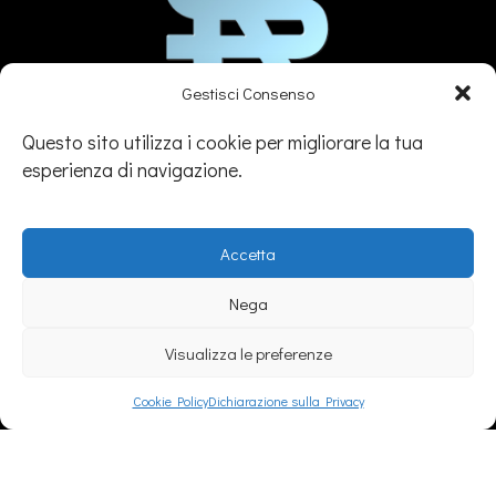
Gestisci Consenso
Si.Re. Informatica S.r.l.
Questo sito utilizza i cookie per migliorare la tua
esperienza di navigazione.
(+39) 0143329507
info@sireinformatica.it
PEC: info@pec.sireinformatica.it
Accetta
Nega
Visualizza le preferenze
SEDE
Cookie Policy
Dichiarazione sulla Privacy
Legale:
Via Gavi, 26 – Novi Ligure (AL)
Amm/va:
Via Stefano Canzio, 3 - 15067 Novi Ligure (AL)
Operativa:
Via Bandello, 9 – Tortona (AL)