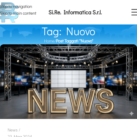
Skip to navigation
Si.Re. Informatica S.r.l.
Skip to main content
Tag: Nuovo
Home
/
Post Taggati "Nuovo"
News
23 Mag 2024