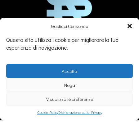
Gestisci Consenso
Si.Re. Informatica S.r.l.
Questo sito utilizza i cookie per migliorare la tua
esperienza di navigazione.
(+39) 0143329507
info@sireinformatica.it
PEC: info@pec.sireinformatica.it
Accetta
Nega
Visualizza le preferenze
SEDE
Cookie Policy
Dichiarazione sulla Privacy
Legale:
Via Gavi, 26 – Novi Ligure (AL)
Amm/va:
Via Stefano Canzio, 3 - 15067 Novi Ligure (AL)
Operativa:
Via Bandello, 9 – Tortona (AL)