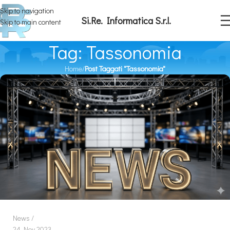
Skip to navigation
Si.Re. Informatica S.r.l.
Skip to main content
Tag: Tassonomia
Home
/
Post Taggati "Tassonomia"
News
24 Nov 2023