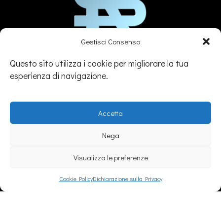
Gestisci Consenso
Si.Re. Informatica S.r.l.
Questo sito utilizza i cookie per migliorare la tua
esperienza di navigazione.
(+39) 0143329507
info@sireinformatica.it
PEC: info@pec.sireinformatica.it
Accetta
Nega
Visualizza le preferenze
SEDE
Cookie Policy
Dichiarazione sulla Privacy
Legale:
Via Gavi, 26 – Novi Ligure (AL)
Amm/va:
Via Stefano Canzio, 3 - 15067 Novi Ligure (AL)
Operativa:
Via Bandello, 9 – Tortona (AL)