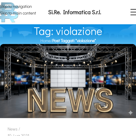
Skip to navigation
Si.Re. Informatica S.r.l.
Skip to main content
Tag: violazione
Home
/
Post Taggati "violazione"
News
10 Lug 2021