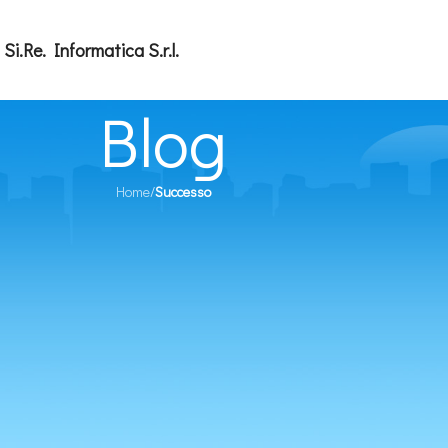
Si.Re. Informatica S.r.l.
Blog
Home
/
Successo
SUCCESSO
i Studi di Milano sceglie Si.Re. Infor
27/05/2021