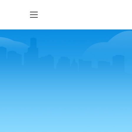
TELEASSISTENZA
TICKETS
URGENZE
matica