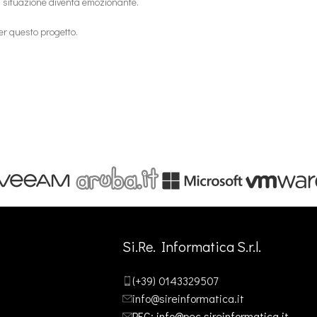
la situazione diventa emozionante.
per questo progetto.
Si.Re. Informatica S.r.l.
(+39) 0143329507
info@sireinformatica.it
PEC: info@pec.sireinformatica.it