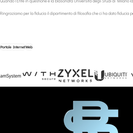
Quando l’Ente in questione è la blasonata Università degli Studi di Milano 
Ringraziamo per la fiducia il dipartimento di filosofia che ci ha dato fiducia 
Portale Internet
Web