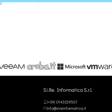
E
Si.Re. Informatica S.r.l.
(+39) 0143329507
info@sireinformatica.it