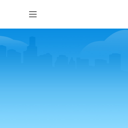
TELEASSISTENZA
TICKETS
URGENZE