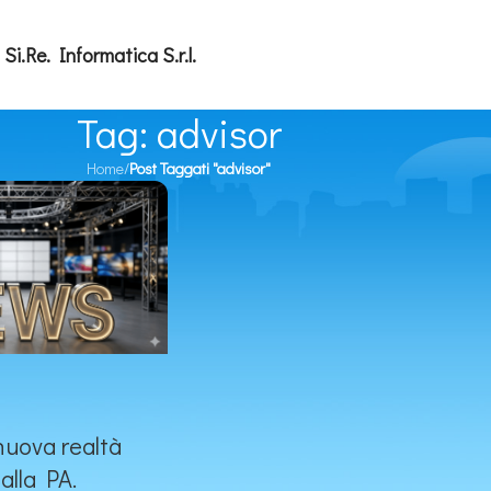
Si.Re. Informatica S.r.l.
Tag: advisor
Home
/
Post Taggati "advisor"
nuova realtà
alla PA.