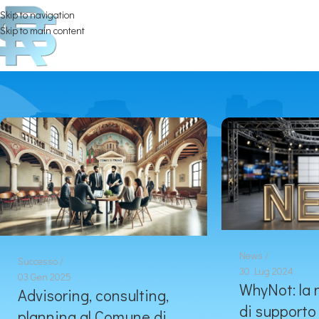
Skip to navigation
Skip to main content
News
Successo
30 Lug 2024
03 Gen 2025
WhyNot: la 
Advisoring, consulting,
di supporto 
planning al Comune di