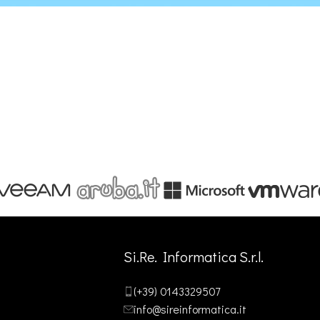
Si.Re. Informatica S.r.l.
(+39) 0143329507
info@sireinformatica.it