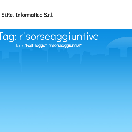
Si.Re. Informatica S.r.l.
Tag: risorseaggiuntive
Home
/
Post Taggati "risorseaggiuntive"