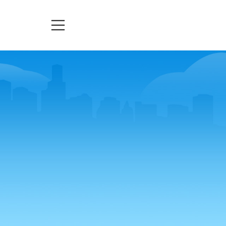
TELEASSISTENZA
TICKETS
URGENZE