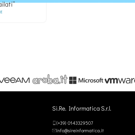
ilati”
E
Si.Re. Informatica S.r.l.
(+39) 0143329507
info@sireinformatica.it