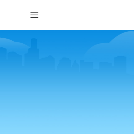
TELEASSISTENZA
TICKETS
URGENZE