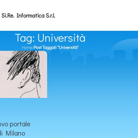
Si.Re. Informatica S.r.l.
Tag: Università
Home
/
Post Taggati "Università"
ovo portale
di Milano